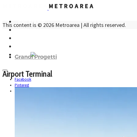
CHI SIAMO
This content is © 2026 Metroarea | All rights reserved.
SERVIZI
PROGETTI
CONTATTI
ENG
Grandi Progetti
Airport Terminal
Facebook
Pinterest
Instagram