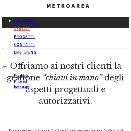
CHI SIAMO
This content is © 2026 Metroarea | All rights reserved.
SERVIZI
PROGETTI
CONTATTI
ENG
Offriamo ai nostri clienti la
gestione
“chiavi in mano”
degli
Facebook
Pinterest
Instagram
aspetti progettuali e
autorizzativi.