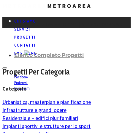
CHI SIAMO
This content is © 2026 Metroarea | All rights reserved.
SERVIZI
PROGETTI
CONTATTI
ENG
Elenco Completo Progetti
Progetti Per Categoria
Facebook
Pinterest
Categorie
Instagram
Urbanistica, masterplan e pianificazione
Infrastrutture e grandi opere
Residenziale – edifici plurifamiliari
Impianti sportivi e strutture per lo sport